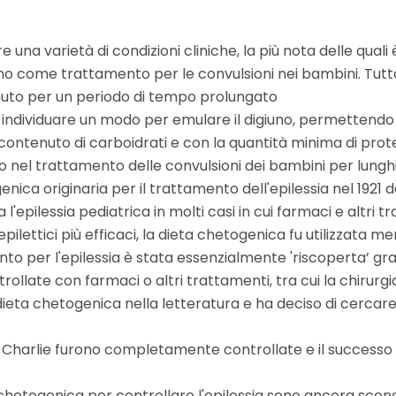
na varietà di condizioni cliniche, la più nota delle quali è l
uno come trattamento per le convulsioni nei bambini. Tuttav
nuto per un periodo di tempo prolungato
di individuare un modo per emulare il digiuno, permettend
 contenuto di carboidrati e con la quantità minima di pro
no nel trattamento delle convulsioni dei bambini per lunghi
nica originaria per il trattamento dell'epilessia nel 1921 da
l'epilessia pediatrica in molti casi in cui farmaci e altri t
ilettici più efficaci, la dieta chetogenica fu utilizzata men
 per l'epilessia è stata essenzialmente 'riscoperta’ grazi
llate con farmaci o altri trattamenti, tra cui la chirurgi
 dieta chetogenica nella letteratura e ha deciso di cercar
di Charlie furono completamente controllate e il successo 
chetogenica per controllare l'epilessia sono ancora scono