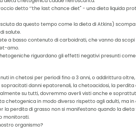
la dieta chetogenica cadde nell'oscurità.
ccio detto ‘’the last chance diet" - una dieta liquida pr
sciuta da questo tempo come la dieta di Atkins) scompar
i salute.
ete a basso contenuto di carboidrati, che vanno da scopi 
-et-amo.
hetogeniche riguardano gli effetti negativi presunti come 
uti in chetosi per periodi fino a 3 anni, o addirittura oltre,
sopracitati danni epatorenali, la chetoacidosi, la perdita
almente su tutti, dovremmo averli visti anche e soprattutt
ta chetogenica in modo diverso rispetto agli adulti, ma in 
per la perdita di grasso non si manifestano quando la dieta 
o monitorati.
l nostro organismo?