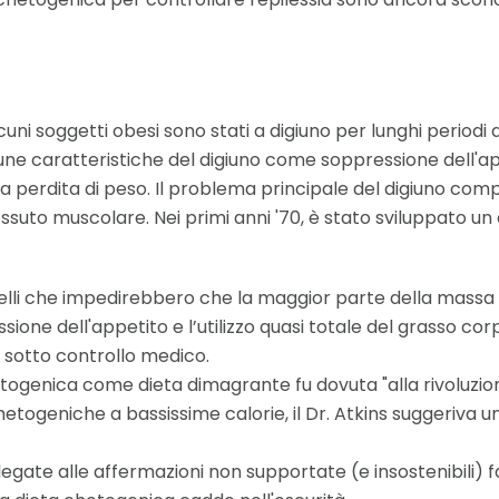
alcuni soggetti obesi sono stati a digiuno per lunghi peri
cune caratteristiche del digiuno come soppressione dell'ap
la perdita di peso. Il problema principale del digiuno co
ssuto muscolare. Nei primi anni '70, è stato sviluppato un
 livelli che impedirebbero che la maggior parte della mas
essione dell'appetito e l’utilizzo quasi totale del grasso co
 sotto controllo medico.
ogenica come dieta dimagrante fu dovuta "alla rivoluzione d
etogeniche a bassissime calorie, il Dr. Atkins suggeriva u
legate alle affermazioni non supportate (e insostenibili) 