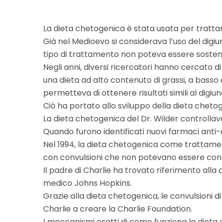
La dieta chetogenica è stata usata per trattare u
Già nel Medioevo si considerava l’uso del digi
tipo di trattamento non poteva essere soste
Negli anni, diversi ricercatori hanno cercato 
una dieta ad alto contenuto di grassi, a basso
permetteva di ottenere risultati simili al digiu
Ciò ha portato allo sviluppo della dieta chetoge
La dieta chetogenica del Dr. Wilder controllava 
Quando furono identificati nuovi farmaci anti-ep
Nel 1994, la dieta chetogenica come trattamento
con convulsioni che non potevano essere contro
Il padre di Charlie ha trovato riferimento alla
medico Johns Hopkins.
Grazie alla dieta chetogenica, le convulsioni 
Charlie a creare la Charlie Foundation.
I meccanismi esatti di come funziona la dieta 