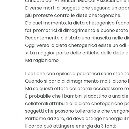
criticata dall'American Medical Association e 
Diverse morti di soggetti che seguono un appro
più proteste contro le diete chetogeniche.
Da quel momento, la dieta chetogenica (cono
fat promotrici di dimagrimento e buono stato d
Recentemente c'è stata una rinascita nelle di
Oggi verso la dieta chetogenica esiste un odi
➢ La maggior parte delle critiche delle diete c
Ma ragioniamo...
I pazienti con epilessia pediatrica sono stati ten
Quando si parla di dimagrimento molti citano i 
Ma se questi effetti collaterali accadessero re
È probabile che i bambini si adattino a una die
collaterali attribuiti alle diete chetogeniche 
soggetti che possono tollerarla e che vengon
Partiamo da zero, da dove attinge l’energia i
Il corpo può attingere energia da 3 fonti: