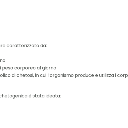
re caratterizzato da:
rno
di peso corporeo al giorno
co di chetosi, in cui l’organismo produce e utilizza i co
a chetogenica è stata ideata: