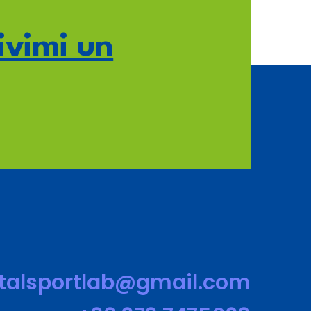
ivimi un
otalsportlab@gmail.com