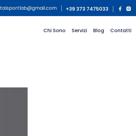
otalsportlab@gmail.com
+39 373 7475033
Chi Sono
Servizi
Blog
Contatti