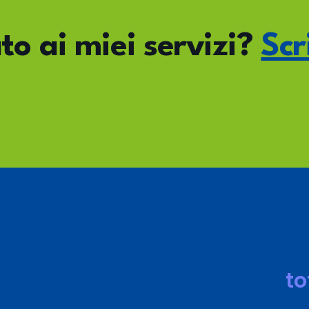
to ai miei servizi?
Scr
t