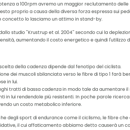
i potenza a 100rpm avremo un maggior reclutamento delle 
sto proprio a causa della diversa forza espressa sui peda
o concetto lo lasciamo un attimo in stand-by.
lo studio ''Krustrup et al. 2004'' secondo cui la deplezione 
ensità, aumentando il costo energetico e quindi l'utilizzo d
celta della cadenza dipende dal fenotipo del ciclista.
e dei muscoli sbilanciata verso le fibre di tipo 1 farà be
 in lui.
lunghi tratti di bassa cadenza in modo tale da aumentare i
 in lui rendendole più resistenti. In poche parole ricercand
endo un costo metabolico inferiore.
he degli sport di endurance come il ciclismo, le fibre che
idative, il cui affaticamento abbiamo detto causerà un c