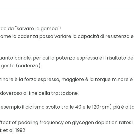
odo da ''salvare la gamba''!
ome la cadenza possa variare la capacità di resistenza 
uanto banale, per cui la potenza espressa è il risultato de
l gesto (cadenza).
nore è la forza espressa, maggiore è la torque minore è l
overoso al fine della trattazione.
empio il ciclismo svolto tra le 40 e le 120rpm) più è alt
effect of pedaling frequency on glycogen depletion rates i
 et al. 1992