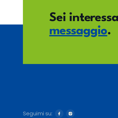
Sei interessa
messaggio
.
Seguimi su: